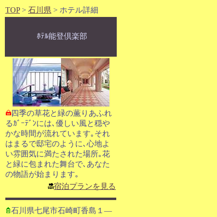
TOP
>
石川県
> ホテル詳細
ﾎﾃﾙ能登倶楽部
四季の草花と緑の薫りあふれ
るｶﾞｰﾃﾞﾝには､優しい風と穏や
かな時間が流れています｡それ
はまるで邸宅のように､心地よ
い雰囲気に満たされた場所｡花
と緑に包まれた舞台で､あなた
の物語が始まります｡
宿泊プランを見る
石川県七尾市石崎町香島１―