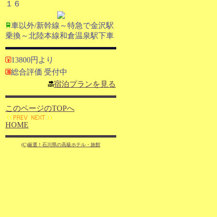
１６
車以外/新幹線～特急で金沢駅
乗換～北陸本線和倉温泉駅下車
13800円より
総合評価 受付中
宿泊プランを見る
このページのTOPへ
HOME
(C)厳選！石川県の高級ホテル・旅館