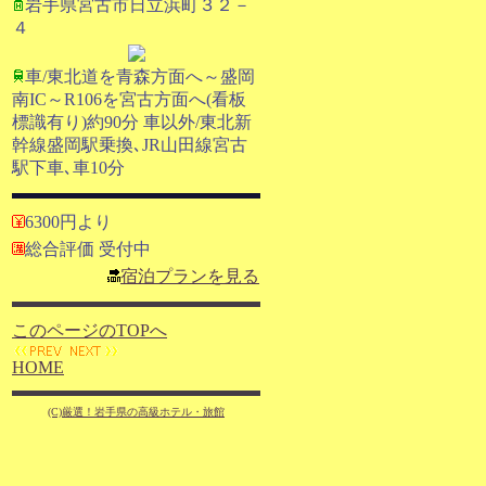
岩手県宮古市日立浜町３２－
４
車/東北道を青森方面へ～盛岡
南IC～R106を宮古方面へ(看板
標識有り)約90分 車以外/東北新
幹線盛岡駅乗換､JR山田線宮古
駅下車､車10分
6300円より
総合評価 受付中
宿泊プランを見る
このページのTOPへ
HOME
(C)厳選！岩手県の高級ホテル・旅館