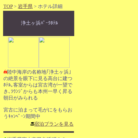
TOP
>
岩手県
> ホテル詳細
浄土ヶ浜ﾊﾟｰｸﾎﾃﾙ
陸中海岸の名称地｢浄土ヶ浜｣
の絶景を眼下に見る高台に建つ
ﾎﾃﾙ｡客室からは宮古湾が一望で
き､ﾗｳﾝｼﾞからも本州一早く昇る
朝日がみられる
宮古に泊まって毛がにをもらお
うｷｬﾝﾍﾟｰﾝ期間中
宿泊プランを見る