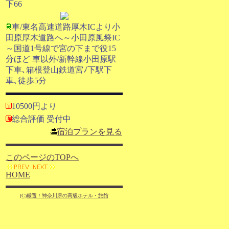
下66
車/東名高速道路厚木ICより小
田原厚木道路へ～小田原風祭IC
～国道1号線で宮の下まで役15
分ほど 車以外/新幹線小田原駅
下車､箱根登山鉄道宮ﾉ下駅下
車､徒歩5分
10500円より
総合評価 受付中
宿泊プランを見る
このページのTOPへ
HOME
(C)厳選！神奈川県の高級ホテル・旅館