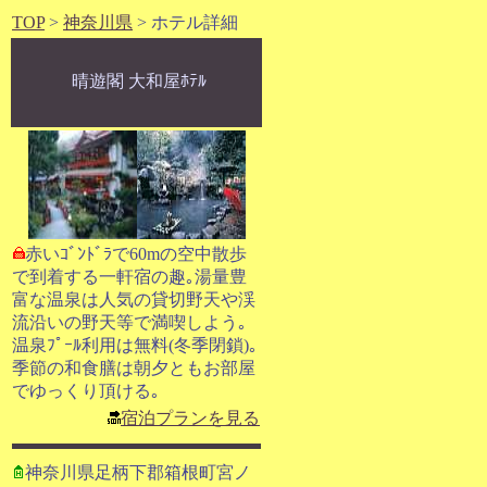
TOP
>
神奈川県
> ホテル詳細
晴遊閣 大和屋ﾎﾃﾙ
赤いｺﾞﾝﾄﾞﾗで60mの空中散歩
で到着する一軒宿の趣｡湯量豊
富な温泉は人気の貸切野天や渓
流沿いの野天等で満喫しよう｡
温泉ﾌﾟｰﾙ利用は無料(冬季閉鎖)｡
季節の和食膳は朝夕ともお部屋
でゆっくり頂ける｡
宿泊プランを見る
神奈川県足柄下郡箱根町宮ノ