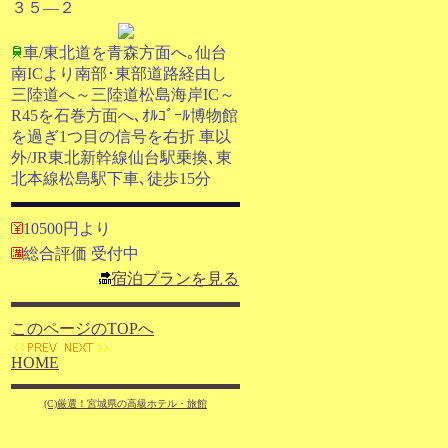
３５―２
車/東北道を青森方面へ｡仙台
南ICより南部･東部道路経由し
三陸道へ～三陸道松島海岸IC～
R45を石巻方面へ､ｵﾙｺﾞｰﾙ博物館
を過ぎ1つ目の信号を右折 車以
外/JR東北新幹線仙台駅乗換､東
北本線松島駅下車､徒歩15分
10500円より
総合評価 受付中
宿泊プランを見る
このページのTOPへ
HOME
(C)厳選！宮城県の高級ホテル・旅館