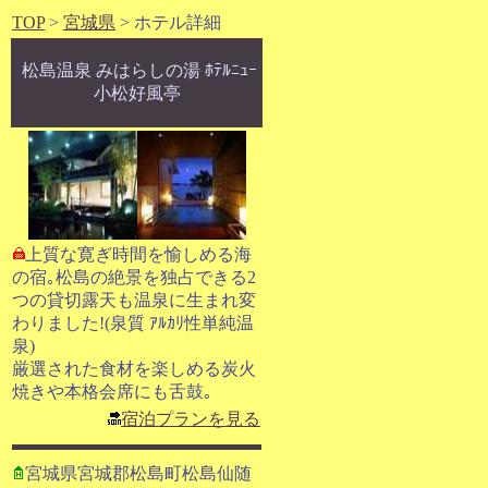
TOP
>
宮城県
> ホテル詳細
松島温泉 みはらしの湯 ﾎﾃﾙﾆｭｰ
小松好風亭
上質な寛ぎ時間を愉しめる海
の宿｡松島の絶景を独占できる2
つの貸切露天も温泉に生まれ変
わりました!(泉質 ｱﾙｶﾘ性単純温
泉)
厳選された食材を楽しめる炭火
焼きや本格会席にも舌鼓｡
宿泊プランを見る
宮城県宮城郡松島町松島仙随