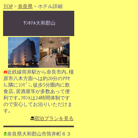
TOP
>
奈良県
> ホテル詳細
ｻﾝﾎﾃﾙ大和郡山
近鉄線筒井駅から奈良市内､橿
原市八木方面へは約20分のｱｸｾ
ｽ｡隣にｺﾝﾋﾞﾆ､徒歩5分圏内に飲
食店､居酒屋等が多数あって便
利です｡ﾌﾛﾝﾄは24時間体制です
ので安心してお泊りいただけま
す｡
宿泊プランを見る
奈良県大和郡山市筒井町６３