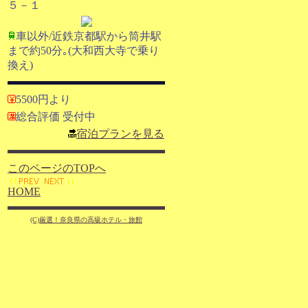
５－１
車以外/近鉄京都駅から筒井駅
まで約50分｡(大和西大寺で乗り
換え)
5500円より
総合評価 受付中
宿泊プランを見る
このページのTOPへ
HOME
(C)厳選！奈良県の高級ホテル・旅館