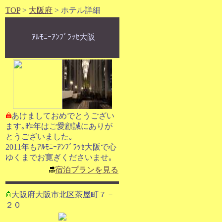
TOP
>
大阪府
> ホテル詳細
ｱﾙﾓﾆｰｱﾝﾌﾞﾗｯｾ大阪
あけましておめでとうござい
ます｡昨年はご愛顧誠にありが
とうございました｡
2011年もｱﾙﾓﾆｰｱﾝﾌﾞﾗｯｾ大阪で心
ゆくまでお寛ぎくださいませ｡
宿泊プランを見る
大阪府大阪市北区茶屋町７－
２０