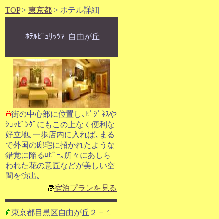
TOP
>
東京都
> ホテル詳細
ﾎﾃﾙﾋﾟｭﾘｯﾂｧｰ自由が丘
街の中心部に位置し､ﾋﾞｼﾞﾈｽや
ｼｮｯﾋﾟﾝｸﾞにもこの上なく便利な
好立地｡一歩店内に入れば､まる
で外国の邸宅に招かれたような
錯覚に陥るﾛﾋﾞｰ｡所々にあしら
われた花の意匠などが美しい空
間を演出｡
宿泊プランを見る
東京都目黒区自由が丘２－１