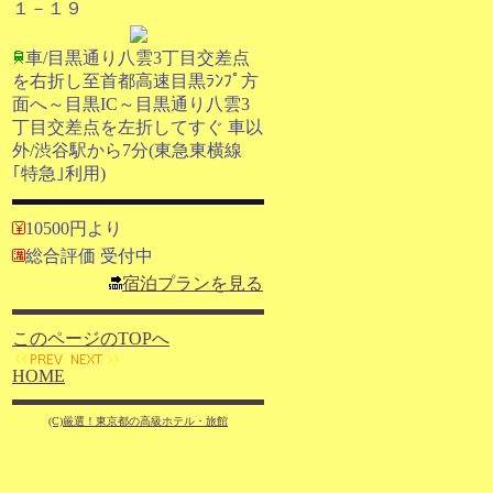
１－１９
車/目黒通り八雲3丁目交差点
を右折し至首都高速目黒ﾗﾝﾌﾟ方
面へ～目黒IC～目黒通り八雲3
丁目交差点を左折してすぐ 車以
外/渋谷駅から7分(東急東横線
｢特急｣利用)
10500円より
総合評価 受付中
宿泊プランを見る
このページのTOPへ
HOME
(C)厳選！東京都の高級ホテル・旅館