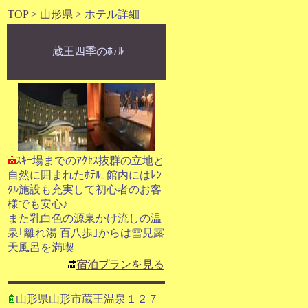
TOP
>
山形県
> ホテル詳細
蔵王四季のﾎﾃﾙ
ｽｷｰ場までのｱｸｾｽ抜群の立地と
自然に囲まれたﾎﾃﾙ｡館内にはﾚﾝ
ﾀﾙ施設も充実して初心者のお客
様でも安心♪
また乳白色の源泉かけ流しの温
泉｢離れ湯 百八歩｣からは雪見露
天風呂を満喫
宿泊プランを見る
山形県山形市蔵王温泉１２７