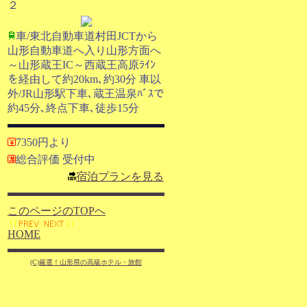
２
車/東北自動車道村田JCTから
山形自動車道へ入り山形方面へ
～山形蔵王IC～西蔵王高原ﾗｲﾝ
を経由して約20km､約30分 車以
外/JR山形駅下車､蔵王温泉ﾊﾞｽで
約45分､終点下車､徒歩15分
7350円より
総合評価 受付中
宿泊プランを見る
このページのTOPへ
HOME
(C)厳選！山形県の高級ホテル・旅館