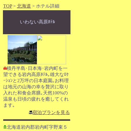
TOP
>
北海道
> ホテル詳細
いわない高原ﾎﾃﾙ
積丹半島･日本海･岩内町を一
望できる岩内高原ﾎﾃﾙ｡雄大なﾛｹ
ｰｼｮﾝと2万坪の日本庭園｡お料理
は地元の山海の幸を贅沢に取り
入れた和食会席膳｡天然100%の
温泉も日頃の疲れを癒してくれ
ます｡
宿泊プランを見る
北海道岩内郡岩内町字野束５