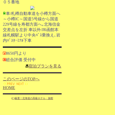
０５番地
車/札樽自動車道を小樽方面へ
～小樽IC～国道5号線から国道
229号線を寿都方面へ｡北海信金
交差点を左折 車以外/JR函館本
線札幌駅より中央ﾊﾞｽ乗換え､岩
内ﾊﾞｽﾀｰﾐﾅﾙ下車
8650円より
総合評価 受付中
宿泊プランを見る
このページのTOPへ
HOME
(C)厳選！北海道の高級ホテル・旅館