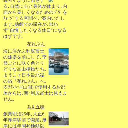
暮らすように旅をす
る､自然に心と身体が休まり､内
面から美しくなるためのﾊﾟﾜｰを
ﾁｬｰｼﾞする空間へご案内いたし
ます｡函館での滞在が､思わ
ず"自慢したくなる休日"になる
はずです｡
花れぶん
海に浮かぶ利尻富士
の雄姿を前にして､季
節ごとに咲く色とり
どりな高山植物たち｡
ようこそ日本最北端
の宿『花れぶん』へ｡
※ﾂｲﾝﾙｰﾑ(山側)で使用するお部
屋からは､海･利尻富士は見えま
せん｡
ﾎﾃﾙ 五味
創業明治25年､大正6
年厚岸駅前で開業｡厚
岸には年間40種類以