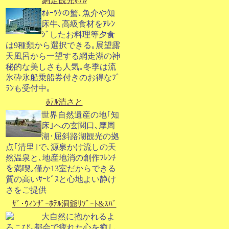
網走観光ﾎﾃﾙ
ｵﾎｰﾂｸの蟹､魚介や知
床牛､高級食材をｱﾚﾝ
ｼﾞしたお料理等夕食
は9種類から選択できる｡展望露
天風呂から一望する網走湖の神
秘的な美しさも人気｡冬季は流
氷砕氷船乗船券付きのお得なﾌﾟ
ﾗﾝも受付中｡
ﾎﾃﾙ清さと
世界自然遺産の地｢知
床｣への玄関口､摩周
湖･屈斜路湖観光の拠
点｢清里｣で､源泉かけ流しの天
然温泉と､地産地消の創作ﾌﾚﾝﾁ
を満喫｡僅か13室だからできる
質の高いｻｰﾋﾞｽと心地よい静け
さをご提供
ｻﾞ･ｳｨﾝｻﾞｰﾎﾃﾙ洞爺ﾘｿﾞｰﾄ&ｽﾊﾟ
大自然に抱かれるよ
ろこび｡都会で疲れた心を癒し