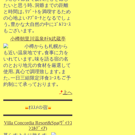
たいと思う時､洞爺までの距離
と時間は､ﾘｿﾞｰﾄを満喫するため
の心地よいｱﾌﾟﾛｰﾁとなるでしょ
う｡豊かな大自然の中にｺﾞﾙﾌｺｰｽ
もございます｡
小樽朝里川温泉ﾎﾃﾙ武蔵亭
小樽からも札幌から
も近い温泉地です｡食事に力を
いれています｡味を語る宿の名
のとおり地元の食材を厳選して
使用､真心で調理致します｡ま
た､一日三組限定洋食ｺｰｽもご予
約制にて承っております｡
上へ
ｵｽｽﾒの宿
Villa Concordia Resort&Spa(ｳﾞｨﾗｺ
ﾝｺﾙﾃﾞｨｱ)