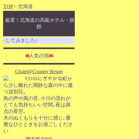
TOP
> 北海道
厳選！北海道の高級ホテル・旅
館
してみました♪
人気の宿
Chalet@Country Resort
ﾋﾗﾌのにぎやかな町か
ら少し離れた閑静な森の中に建
つ貸別荘｡
鳥の声や風の音､小川の流れが
とても気持ちいい空間｡夜は満
点の星空｡
木のぬくもりを十分に感じ､優
雅なひとときをお過ごしくださ
い