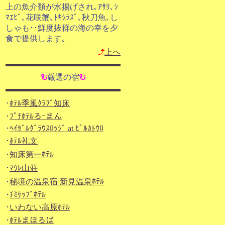
上の魚介類が水揚げされ､ｱｻﾘ､ｼ
ﾏｴﾋﾞ､花咲蟹､ﾄｷｼﾗｽﾞ､秋刀魚､し
しゃも･･鮮度抜群の海の幸を夕
食で提供します｡
上へ
厳選の宿
･
ﾎﾃﾙ季風ｸﾗﾌﾞ知床
･
ﾌﾟﾁﾎﾃﾙろｰまん
･
ﾍｲｾﾞﾙｸﾞﾗｳｽﾛｯｼﾞ at ﾋﾟﾙｶﾄｳﾛ
･
ﾎﾃﾙ礼文
･
知床第一ﾎﾃﾙ
･
ﾏｳﾚ山荘
･
秘境の温泉宿 新見温泉ﾎﾃﾙ
･
ﾁﾐｹｯﾌﾟﾎﾃﾙ
･
いわない高原ﾎﾃﾙ
･
ﾎﾃﾙまほろば