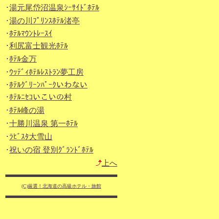
･
湯元尾岱沼温泉ｼｰｻｲﾄﾞﾎﾃﾙ
･
湯の川ﾌﾟﾘﾝｽﾎﾃﾙ渚亭
･
ﾎﾃﾙﾏｳﾝﾄﾚｰｽｲ
･
利尻富士観光ﾎﾃﾙ
･
ﾎﾃﾙ金万
･
ｳｯﾃﾞｨﾎﾃﾙﾚｽﾄﾗﾝ夢工房
･
ﾎﾃﾙｸﾞﾘｰﾝﾊﾟｰｸいわない
･
ﾎﾃﾙﾆｾｺいこいの村
･
ﾎﾃﾙ峰の湯
･
十勝川温泉 第一ﾎﾃﾙ
･
ﾗﾋﾞｽﾀ大雪山
･
祝いの宿 登別ｸﾞﾗﾝﾄﾞﾎﾃﾙ
上へ
(C)厳選！北海道の高級ホテル・旅館