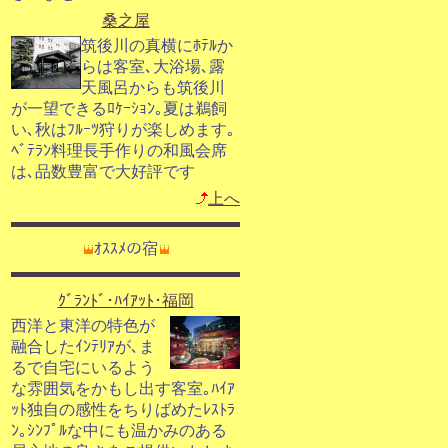
桑之屋
筑後川の真横にﾎﾃﾙか
らは客室､大浴場､露
天風呂からも筑後川
が一望できるﾛｹｰｼｮﾝ｡夏は鵜飼
い､秋はﾌﾙｰﾂ狩りが楽しめます｡
ﾍﾞﾃﾗﾝ料理長手作りの和風会席
は､品数豊富で大好評です
上へ
ｵｽｽﾒの宿
ｸﾞﾗﾝﾄﾞ･ﾊｲｱｯﾄ･福岡
西洋と東洋の特色が
融合したｲﾝﾃﾘｱが､ま
るで自宅にいるよう
な雰囲気をかもし出す客室｡ﾊｲｱ
ｯﾄ独自の感性をちりばめたﾚｽﾄﾗ
ﾝ｡ｼﾝﾌﾟﾙな中にも温かみのある