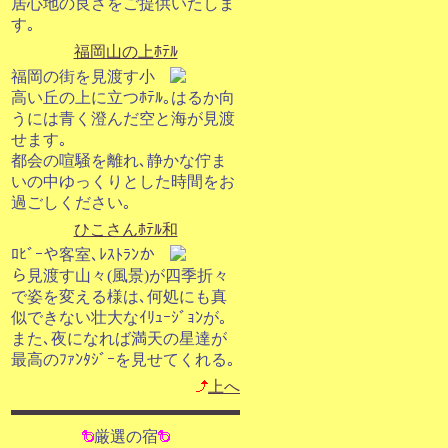
居心地の良さをご提供いたしま
す｡
福岡山の上ﾎﾃﾙ
福岡の街を見渡す小
高い丘の上に立つﾎﾃﾙ｡はるか向
うには青く澄んだ空と海が見渡
せます｡
都会の喧騒を離れ､静かな佇ま
いの中ゆっくりとした時間をお
過ごしください｡
ひこさんﾎﾃﾙ和
ﾛﾋﾞｰや客室､ﾚｽﾄﾗﾝか
ら見渡す山々(風景)が四季折々
で姿を変える様は､何処にも真
似できない壮大なｲﾘｭｰｼﾞｮﾝが｡
また､夜になれば満天の星達が
最高のﾌｧﾝﾀｼﾞｰを見せてくれる｡
上へ
厳選の宿