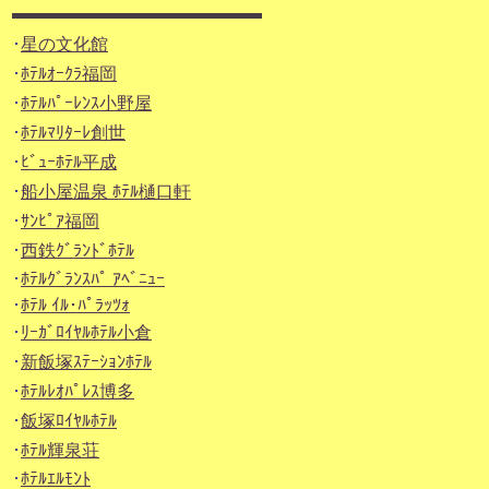
･
星の文化館
･
ﾎﾃﾙｵｰｸﾗ福岡
･
ﾎﾃﾙﾊﾟｰﾚﾝｽ小野屋
･
ﾎﾃﾙﾏﾘﾀｰﾚ創世
･
ﾋﾞｭｰﾎﾃﾙ平成
･
船小屋温泉 ﾎﾃﾙ樋口軒
･
ｻﾝﾋﾟｱ福岡
･
西鉄ｸﾞﾗﾝﾄﾞﾎﾃﾙ
･
ﾎﾃﾙｸﾞﾗﾝｽﾊﾟ ｱﾍﾞﾆｭｰ
･
ﾎﾃﾙ ｲﾙ･ﾊﾟﾗｯﾂｫ
･
ﾘｰｶﾞﾛｲﾔﾙﾎﾃﾙ小倉
･
新飯塚ｽﾃｰｼｮﾝﾎﾃﾙ
･
ﾎﾃﾙﾚｵﾊﾟﾚｽ博多
･
飯塚ﾛｲﾔﾙﾎﾃﾙ
･
ﾎﾃﾙ輝泉荘
･
ﾎﾃﾙｴﾙﾓﾝﾄ