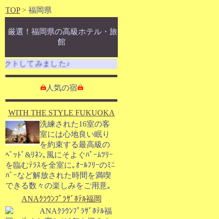
TOP
> 福岡県
厳選！福岡県の高級ホテル・旅
館
トしてみました♪
人気の宿
WITH THE STYLE FUKUOKA
洗練された16室の客
室には心地良い眠り
を約束する最高級の
ﾍﾞｯﾄﾞ&ﾘﾈﾝ｡風にそよぐﾊﾟｰﾑﾂﾘｰ
を臨むﾃﾗｽを全室に｡ｵｰﾙﾌﾘｰのﾐﾆ
ﾊﾞｰなど解放された時間を満喫
できる数々の楽しみをご用意｡
ANAｸﾗｳﾝﾌﾟﾗｻﾞﾎﾃﾙ福岡
ANAｸﾗｳﾝﾌﾟﾗｻﾞﾎﾃﾙ福