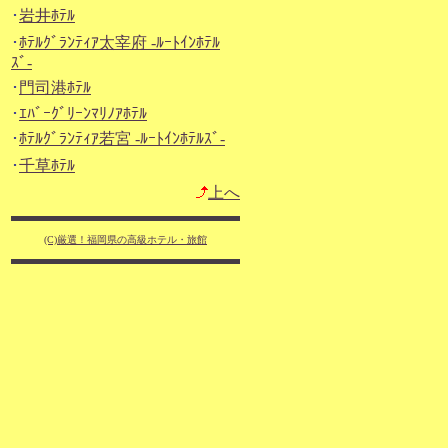
･
岩井ﾎﾃﾙ
･
ﾎﾃﾙｸﾞﾗﾝﾃｨｱ太宰府 -ﾙｰﾄｲﾝﾎﾃﾙ
ｽﾞ-
･
門司港ﾎﾃﾙ
･
ｴﾊﾞｰｸﾞﾘｰﾝﾏﾘﾉｱﾎﾃﾙ
･
ﾎﾃﾙｸﾞﾗﾝﾃｨｱ若宮 -ﾙｰﾄｲﾝﾎﾃﾙｽﾞ-
･
千草ﾎﾃﾙ
上へ
(C)厳選！福岡県の高級ホテル・旅館