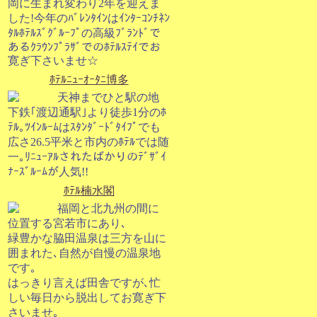
岡に生まれ変わり2年を迎えま
した!今年のﾊﾞﾚﾝﾀｲﾝはｲﾝﾀｰｺﾝﾁﾈﾝ
ﾀﾙﾎﾃﾙｽﾞｸﾞﾙｰﾌﾟの高級ﾌﾞﾗﾝﾄﾞで
あるｸﾗｳﾝﾌﾟﾗｻﾞでのﾎﾃﾙｽﾃｲでお
寛ぎ下さいませ☆
ﾎﾃﾙﾆｭｰｵｰﾀﾆ博多
天神までひと駅の地
下鉄｢渡辺通駅｣より徒歩1分のﾎ
ﾃﾙ｡ﾂｲﾝﾙｰﾑはｽﾀﾝﾀﾞｰﾄﾞﾀｲﾌﾟでも
広さ26.5平米と市内のﾎﾃﾙでは随
一｡ﾘﾆｭｰｱﾙされたばかりのﾃﾞｻﾞｲ
ﾅｰｽﾞﾙｰﾑが人気!!
ﾎﾃﾙ楠水閣
福岡と北九州の間に
位置する宮若市にあり､
緑豊かな脇田温泉は三方を山に
囲まれた､自然が自慢の温泉地
です｡
はっきり言えば田舎ですが､忙
しい毎日から脱出してお寛ぎ下
さいませ｡