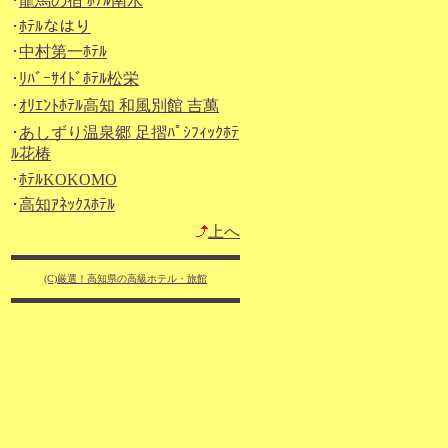
･
龍馬の宿 ﾎﾃﾙ南水
･
ﾎﾃﾙなはり
･
中村第一ﾎﾃﾙ
･
ﾘﾊﾞｰｻｲﾄﾞﾎﾃﾙ松栄
･
ｵﾘｴﾝﾄﾎﾃﾙ高知 和風別館 吉萬
･
あしずり温泉郷 足摺ﾊﾟｼﾌｨｯｸﾎﾃ
ﾙ花椿
･
ﾎﾃﾙKOKOMO
･
高知ｱﾈｯｸｽﾎﾃﾙ
上へ
(C)厳選！高知県の高級ホテル・旅館