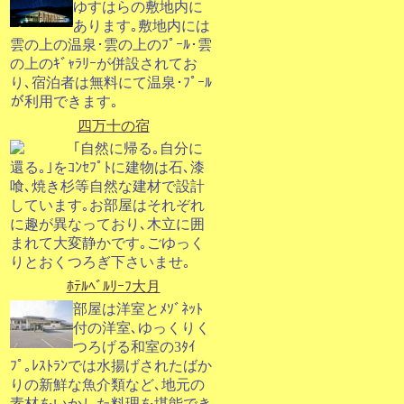
ゆすはらの敷地内に
あります｡敷地内には
雲の上の温泉･雲の上のﾌﾟｰﾙ･雲
の上のｷﾞｬﾗﾘｰが併設されてお
り､宿泊者は無料にて温泉･ﾌﾟｰﾙ
が利用できます｡
四万十の宿
｢自然に帰る｡自分に
還る｡｣をｺﾝｾﾌﾟﾄに建物は石､漆
喰､焼き杉等自然な建材で設計
しています｡お部屋はそれぞれ
に趣が異なっており､木立に囲
まれて大変静かです｡ごゆっく
りとおくつろぎ下さいませ｡
ﾎﾃﾙﾍﾞﾙﾘｰﾌ大月
部屋は洋室とﾒｿﾞﾈｯﾄ
付の洋室､ゆっくりく
つろげる和室の3ﾀｲ
ﾌﾟ｡ﾚｽﾄﾗﾝでは水揚げされたばか
りの新鮮な魚介類など､地元の
素材をいかした料理を堪能でき