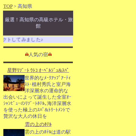
TOP
> 高知県
厳選！高知県の高級ホテル・旅
館
トしてみました♪
人気の宿
星野ﾘｿﾞｰﾄ ｳﾄｺ ｵｰﾍﾞﾙｼﾞｭ&ｽﾊﾟ
世界的なﾒｰｸｱｯﾌﾟｱｰﾃｨ
ｽﾄ･植村秀氏と室戸海
洋深層水の運命的な
出会いによって誕生した全室ｵｰ
ｼｬﾝﾋﾞｭｰのﾘｿﾞｰﾄﾎﾃﾙ｡海洋深層水
を使った極上のｽﾊﾟ&ﾄﾘｰﾄﾒﾝﾄで
贅沢な大人の休日を
雲の上のﾎﾃﾙ
雲の上のﾎﾃﾙは道の駅