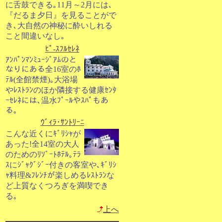
に舌鼓できる｡11月～2月には､
『だるま夕日』を見ることがで
き､大自然の神秘に酔いしれる
こと間違いなし｡
ﾋﾟ-ｽﾌﾙｾﾚﾈ
ｱﾝﾊﾟﾝﾏﾝﾐｭｰｼﾞｱﾑのと
なりにある全16室のﾎ
ﾃﾙ(全館禁煙)｡大浴場
やﾚｽﾄﾗﾝのほか隣接する健康ｾﾝﾀ
ｰｾﾚﾈには､温水ﾌﾟｰﾙやｽﾊﾟもあ
る｡
ｳﾞｨﾗ･ｻﾝﾄﾘｰﾆ
こんな近くにｷﾞﾘｼｬが
あった!全14室の大人
のためのﾘｿﾞｰﾄﾎﾃﾙ｡ﾃﾗ
ｽにｼﾞｬｸﾞｼﾞｰ付きの客室や､ｷﾞﾘｼ
ｬ料理&ﾌﾚﾝﾁが楽しめるﾚｽﾄﾗﾝな
ど上質なくつろぎを満喫でき
る｡
上へ