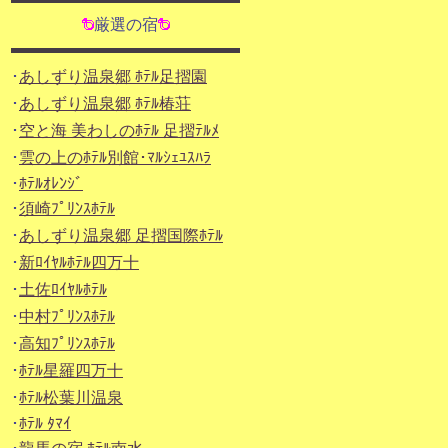
厳選の宿
･
あしずり温泉郷 ﾎﾃﾙ足摺園
･
あしずり温泉郷 ﾎﾃﾙ椿荘
･
空と海 美わしのﾎﾃﾙ 足摺ﾃﾙﾒ
･
雲の上のﾎﾃﾙ別館･ﾏﾙｼｪﾕｽﾊﾗ
･
ﾎﾃﾙｵﾚﾝｼﾞ
･
須崎ﾌﾟﾘﾝｽﾎﾃﾙ
･
あしずり温泉郷 足摺国際ﾎﾃﾙ
･
新ﾛｲﾔﾙﾎﾃﾙ四万十
･
土佐ﾛｲﾔﾙﾎﾃﾙ
･
中村ﾌﾟﾘﾝｽﾎﾃﾙ
･
高知ﾌﾟﾘﾝｽﾎﾃﾙ
･
ﾎﾃﾙ星羅四万十
･
ﾎﾃﾙ松葉川温泉
･
ﾎﾃﾙ ﾀﾏｲ