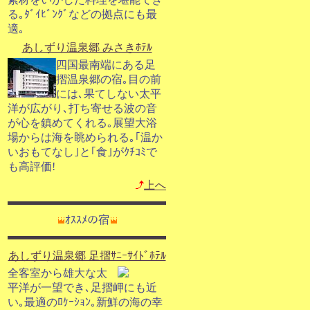
る｡ﾀﾞｲﾋﾞﾝｸﾞなどの拠点にも最
適｡
あしずり温泉郷 みさきﾎﾃﾙ
四国最南端にある足
摺温泉郷の宿｡目の前
には､果てしない太平
洋が広がり､打ち寄せる波の音
が心を鎮めてくれる｡展望大浴
場からは海を眺められる｡｢温か
いおもてなし｣と｢食｣がｸﾁｺﾐで
も高評価!
上へ
ｵｽｽﾒの宿
あしずり温泉郷 足摺ｻﾆｰｻｲﾄﾞﾎﾃﾙ
全客室から雄大な太
平洋が一望でき､足摺岬にも近
い｡最適のﾛｹｰｼｮﾝ｡新鮮の海の幸