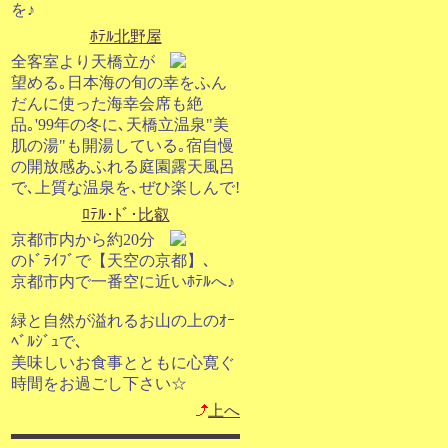
を♪
ﾎﾃﾙ北野屋
全客室より天橋立が
望める｡日本海の旬の幸をふん
だんに使った海幸会席も絶
品｡'99年の冬に､天橋立温泉"美
肌の湯"も開湯している｡宿自慢
の開放感あふれる庭園露天風呂
で､上質な温泉を､ぜひ楽しんで!
ﾛﾃﾙ･ﾄﾞ･比叡
京都市内から約20分
のﾄﾞﾗｲﾌﾞで【天空の京都】､
京都市内で一番空に近いﾎﾃﾙへ♪
緑と自然が溢れるお山の上のｵｰ
ﾍﾞﾙｼﾞｭで､
美味しいお食事とともに心寛ぐ
時間をお過ごし下さい☆
上へ