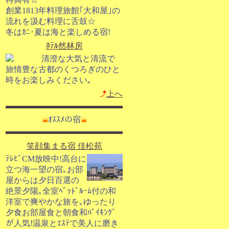
創業1813年料理旅館｢大和屋｣の
流れを汲む料理に舌鼓☆
冬はｶﾆ･夏は海と楽しめる宿!
ﾎﾃﾙ然林房
清澄な大気と清流で
旅情豊な古都のくつろぎのひと
時をお楽しみください｡
上へ
ｵｽｽﾒの宿
笑顔集まる宿 佳松苑
ﾃﾚﾋﾞCM放映中!高台に
立つ海一望の宿｡お部
屋からは夕日百選の
絶景夕陽｡全室ﾍﾞｯﾄﾞﾙｰﾑ付の和
洋室で爽やかな旅を｡ゆったり
夕食お部屋食と朝食和ﾊﾞｲｷﾝｸﾞ
が人気!温泉とｴｽﾃで美人に磨き