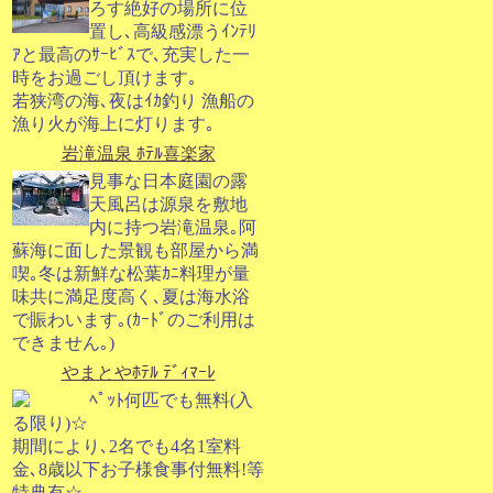
ろす絶好の場所に位
置し､高級感漂うｲﾝﾃﾘ
ｱと最高のｻｰﾋﾞｽで､充実した一
時をお過ごし頂けます｡
若狭湾の海､夜はｲｶ釣り 漁船の
漁り火が海上に灯ります｡
岩滝温泉 ﾎﾃﾙ喜楽家
見事な日本庭園の露
天風呂は源泉を敷地
内に持つ岩滝温泉｡阿
蘇海に面した景観も部屋から満
喫｡冬は新鮮な松葉ｶﾆ料理が量
味共に満足度高く､夏は海水浴
で賑わいます｡(ｶｰﾄﾞのご利用は
できません｡)
やまとやﾎﾃﾙ ﾃﾞｨﾏｰﾚ
ﾍﾟｯﾄ何匹でも無料(入
る限り)☆
期間により､2名でも4名1室料
金､8歳以下お子様食事付無料!等
特典有☆