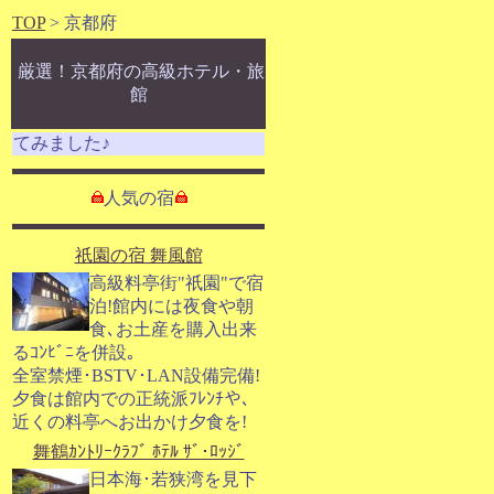
TOP
> 京都府
厳選！京都府の高級ホテル・旅
館
みました♪
人気の宿
祇園の宿 舞風館
高級料亭街"祇園"で宿
泊!館内には夜食や朝
食､お土産を購入出来
るｺﾝﾋﾞﾆを併設｡
全室禁煙･BSTV･LAN設備完備!
夕食は館内での正統派ﾌﾚﾝﾁや､
近くの料亭へお出かけ夕食を!
舞鶴ｶﾝﾄﾘｰｸﾗﾌﾞ ﾎﾃﾙ ｻﾞ･ﾛｯｼﾞ
日本海･若狭湾を見下